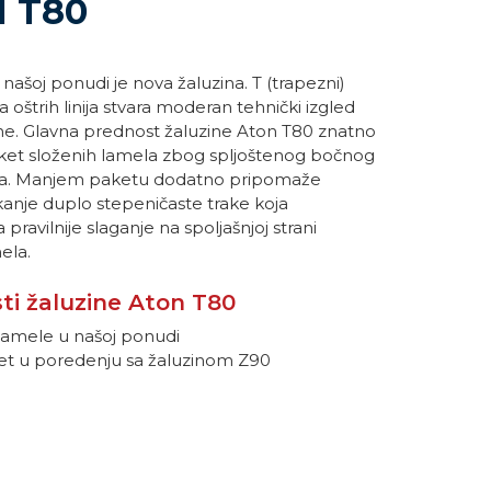
N T80
našoj ponudi je nova žaluzina. T (trapezni)
a oštrih linija stvara moderan tehnički izgled
ine. Glavna prednost žaluzine Aton T80 znatno
aket složenih lamela zbog spljoštenog bočnog
la. Manjem paketu dodatno pripomaže
anje duplo stepeničaste trake koja
ravilnije slaganje na spoljašnjoj strani
ela.
ti žaluzine Aton T80
 lamele u našoj ponudi
ket u poredenju sa žaluzinom Z90