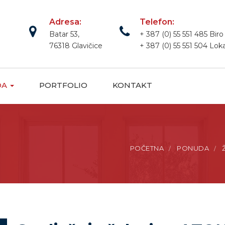
Adresa:
Telefon:
Batar 53,
+ 387 (0) 55 551 485 Biro
76318 Glavičice
+ 387 (0) 55 551 504 Loka
DA
PORTFOLIO
KONTAKT
POČETNA
PONUDA