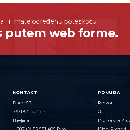
a ili imate određenu poteškoću
as putem web forme.
KONTAKT
PONUDA
Batar 53,
Prozori
76318 Glavičice,
Grilje
Bijeljina
Prozorske Klu
+ 387 (0) 55 551 485 Biro
Klizni Prozori