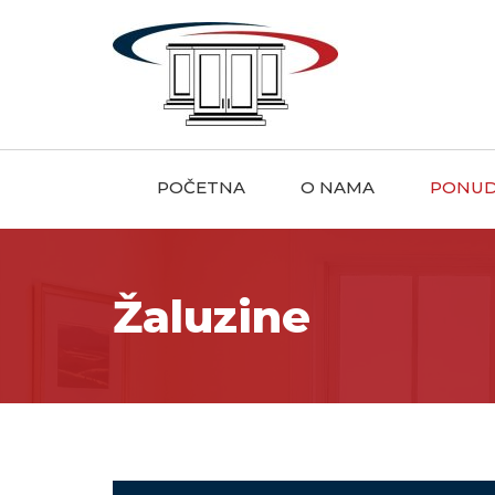
POČETNA
O NAMA
PONU
Žaluzine