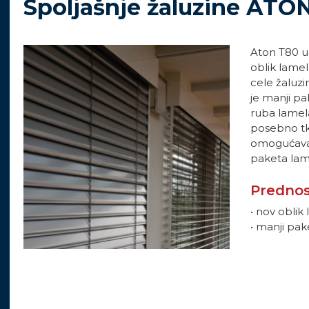
Spoljašnje žaluzine ATO
Aton T80 u 
oblik lamel
cele žaluz
je manji p
ruba lame
posebno tk
omogućava p
paketa lam
Prednos
• nov oblik
• manji pa