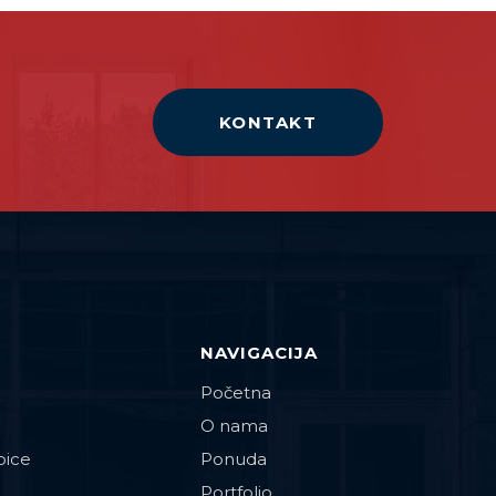
KONTAKT
NAVIGACIJA
Početna
O nama
pice
Ponuda
Portfolio