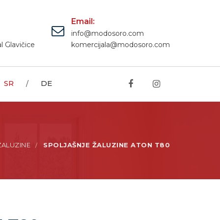
Email:
info@modosoro.com
l Glavičice
komercijala@modosoro.com
SR
DE
/
ŽALUZINE
SPOLJAŠNJE ŽALUZINE ATON T80